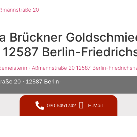
na Brückner Goldschmie
12587 Berlin-Friedrich
raße 20 ·
12587 Berlin-
030 6451742
E-Mail